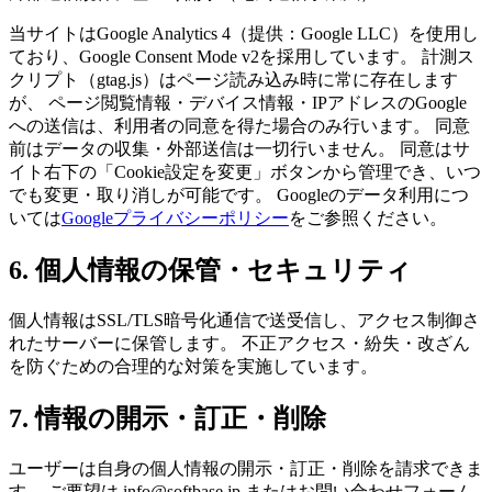
当サイトはGoogle Analytics 4（提供：Google LLC）を使用し
ており、Google Consent Mode v2を採用しています。 計測ス
クリプト（gtag.js）はページ読み込み時に常に存在します
が、 ページ閲覧情報・デバイス情報・IPアドレスのGoogle
への送信は、利用者の同意を得た場合のみ行います。 同意
前はデータの収集・外部送信は一切行いません。 同意はサ
イト右下の「Cookie設定を変更」ボタンから管理でき、いつ
でも変更・取り消しが可能です。 Googleのデータ利用につ
いては
Googleプライバシーポリシー
をご参照ください。
6. 個人情報の保管・セキュリティ
個人情報はSSL/TLS暗号化通信で送受信し、アクセス制御さ
れたサーバーに保管します。 不正アクセス・紛失・改ざん
を防ぐための合理的な対策を実施しています。
7. 情報の開示・訂正・削除
ユーザーは自身の個人情報の開示・訂正・削除を請求できま
す。 ご要望は info@softbase.jp またはお問い合わせフォーム