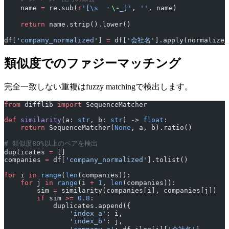
    name 
=
 re.sub(
r
'
[\s　・
\-
_]
'
, 
''
, name)
    return
 name.strip().lower()
df[
'company_normalized'
] 
=
 df[
'会社名'
].apply(normalize_
類似度でのファジーマッチング
完全一致しない重複はfuzzy matchingで検出します。
from
 difflib 
import
 SequenceMatcher
def
 similarity
(a: 
str
, b: 
str
) -> 
float
:
    return
 SequenceMatcher(
None
, a, b).ratio()
# 類似度80%以上のペアを検出
duplicates 
=
 []
companies 
=
 df[
'company_normalized'
].tolist()
for
 i 
in
 range
(
len
(companies)):
    for
 j 
in
 range
(i 
+
 1
, 
len
(companies)):
        sim 
=
 similarity(companies[i], companies[j])
        if
 sim 
>=
 0.8
:
            duplicates.append({
                'index_a'
: i,
                'index_b'
: j,