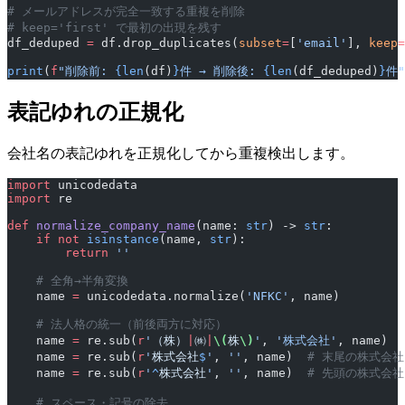
# メールアドレスが完全一致する重複を削除
# keep='first' で最初の出現を残す
df_deduped 
=
 df.drop_duplicates(
subset
=
[
'email'
], 
keep
=
print
(
f
"削除前: 
{len
(df)
}
件 → 削除後: 
{len
(df_deduped)
}
件"
表記ゆれの正規化
会社名の表記ゆれを正規化してから重複検出します。
import
 unicodedata
import
 re
def
 normalize_company_name
(name: 
str
) -> 
str
:
    if
 not
 isinstance
(name, 
str
):
        return
 ''
    # 全角→半角変換
    name 
=
 unicodedata.normalize(
'NFKC'
, name)
    # 法人格の統一（前後両方に対応）
    name 
=
 re.sub(
r
'
（株）
|
㈱
|
\(
株
\)
'
, 
'株式会社'
, name)
    name 
=
 re.sub(
r
'
株式会社
$
'
, 
''
, name)  
# 末尾の株式会
    name 
=
 re.sub(
r
'
^
株式会社
'
, 
''
, name)  
# 先頭の株式会
    # スペース・記号の除去