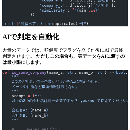
                'company_a'
: df.iloc[i][
'会社名'
],
                'company_b'
: df.iloc[j][
'会社名'
],
                'similarity'
: 
f
"
{
sim
:.1%
}
"
            })
print
(
f
"類似ペア: 
{len
(duplicates)
}
件"
)
AIで判定を自動化
大量のデータでは、類似度でフラグを立てた後にAIで最終
判定させます。
ただしこの場合も、実データをAIに渡すの
は最小限にします。
def
 is_same_company
(name_a: 
str
, name_b: 
str
) -> 
bool
:
    """
    2つの会社名が同一企業かどうかをAIに判定させる。
    メールや住所など機密情報は渡さない。
    """
    prompt 
=
 f
"""
    以下の2つの会社名は同一企業ですか？ yes/no で答えてください
    会社名A: 
{
name_a
}
    会社名B: 
{
name_b
}
    """
    # ... OpenAI API呼び出し