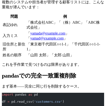
複数のシステムや担当者が管理する顧客リストには、こんな
重複が潜んでいます：
問題
例
「株式会社ABC」「（株）ABC」「ABC株
表記ゆれ
式会社」
「
yamada@example.com
」
入力ミス
「
yamad@example.com
」
旧住所と新住
「東京都千代田区○○1-1」「千代田区○○1-1-
所
1」
姓名の順序
「山田 太郎」「太郎 山田」
これを手作業で見つけるのは限界があります。
pandasでの完全一致重複削除
まず基本——完全に同じ行を削除するケース。
import
 pandas 
as
 pd
df 
=
 pd.read_csv(
'customers.csv'
)