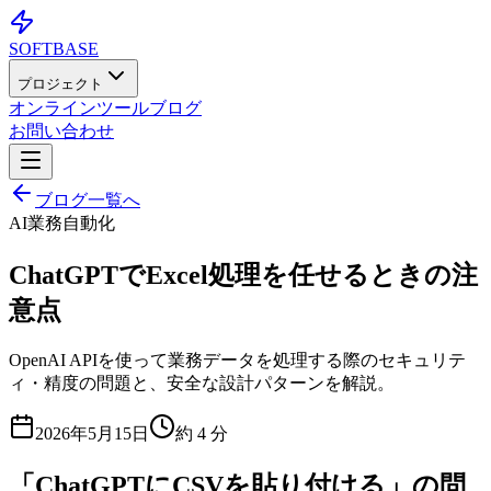
SOFTBASE
プロジェクト
オンラインツール
ブログ
お問い合わせ
ブログ一覧へ
AI業務自動化
ChatGPTでExcel処理を任せるときの注
意点
OpenAI APIを使って業務データを処理する際のセキュリテ
ィ・精度の問題と、安全な設計パターンを解説。
2026年5月15日
約
4
分
「ChatGPTにCSVを貼り付ける」の問