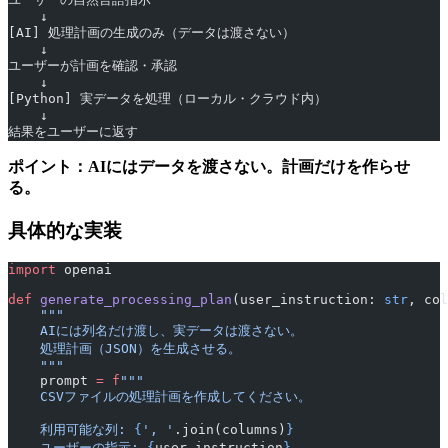
    ↓
[AI] 処理計画の生成のみ（データは渡さない）
    ↓
ユーザーが計画を確認・承認
    ↓
[Python] 実データを処理（ローカル・クラウド内）
    ↓
結果をユーザーに返す
ポイント：AIにはデータを渡さない。計画だけを作らせ
る。
具体的な実装
import
 openai
def
 generate_processing_plan
(user_instruction: 
str
, col
    """
    AIには列名だけ渡し、実データは渡さない。
    処理計画（JSON）を生成させる。
    """
    prompt 
=
 f
"""
    CSVファイルの処理計画を作成してください。
    利用可能な列: 
{
', '
.join(columns)
}
    ユーザーの指示: 
{
user_instruction
}