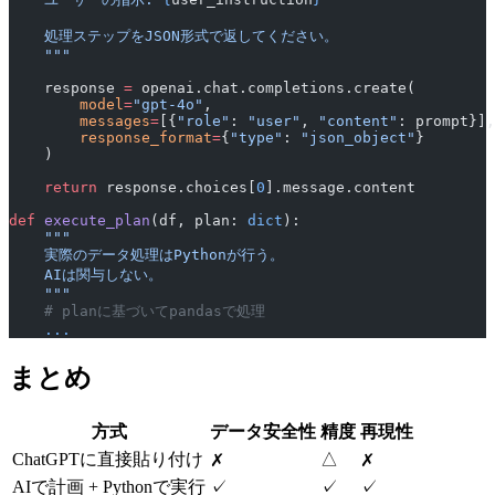
    処理ステップをJSON形式で返してください。
    """
    response 
=
 openai.chat.completions.create(
        model
=
"gpt-4o"
,
        messages
=
[{
"role"
: 
"user"
, 
"content"
: prompt}],
        response_format
=
{
"type"
: 
"json_object"
}
    )
    return
 response.choices[
0
].message.content
def
 execute_plan
(df, plan: 
dict
):
    """
    実際のデータ処理はPythonが行う。
    AIは関与しない。
    """
    # planに基づいてpandasで処理
    ...
まとめ
方式
データ安全性
精度
再現性
ChatGPTに直接貼り付け
△
✗
✗
AIで計画 + Pythonで実行
✓
✓
✓